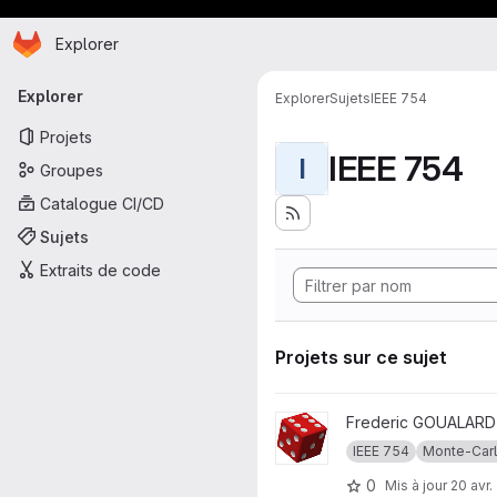
Page d'accueil
Passer au contenu principal
Explorer
Navigation principale
Explorer
Explorer
Sujets
IEEE 754
Projets
IEEE 754
I
Groupes
Catalogue CI/CD
Sujets
Extraits de code
Projets sur ce sujet
Afficher le projet FPNGlib
Frederic GOUALARD
IEEE 754
Monte-Car
0
Mis à jour
20 avr.