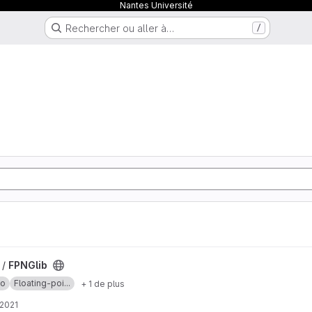
Nantes Université
Rechercher ou aller à…
/
 /
FPNGlib
lo
Floating-poi...
+ 1 de plus
 2021