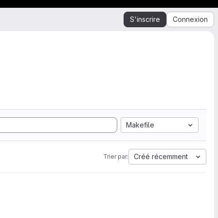
S'inscrire
Connexion
Makefile
Créé récemment
Trier par: