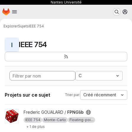
Nantes Université
Page d'accueil
Passer au contenu principal
M
Explorer
Sujets
IEEE 754
IEEE 754
I
C
Projets sur ce sujet
Créé récemment
Trier par:
Afficher le projet FPNGlib
Frederic GOUALARD /
FPNGlib
IEEE 754
Monte-Carlo
Floating-poi...
+ 1 de plus