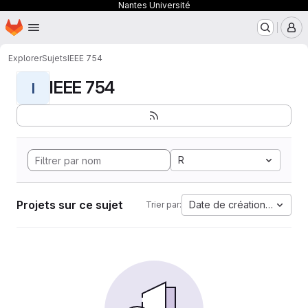
Nantes Université
Page d'accueil
Passer au contenu principal
M
Explorer
Sujets
IEEE 754
IEEE 754
I
R
Projets sur ce sujet
Date de création la plus 
Trier par: