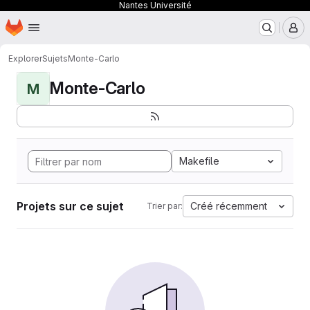
Nantes Université
Page d'accueil
Passer au contenu principal
M
Explorer
Sujets
Monte-Carlo
Monte-Carlo
M
Makefile
Projets sur ce sujet
Créé récemment
Trier par: