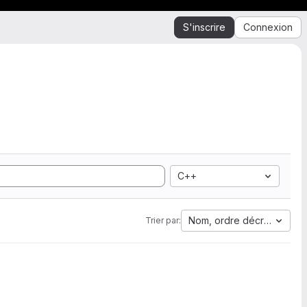
S'inscrire
Connexion
C++
Nom, ordre décroissant
Trier par: