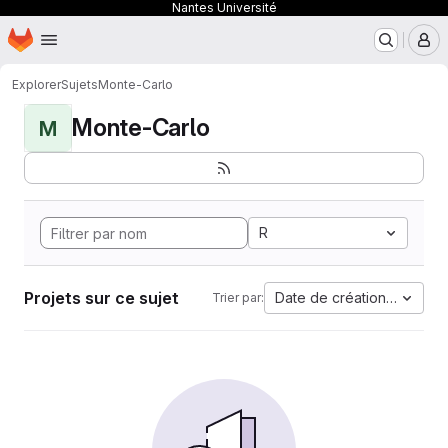
Nantes Université
Page d'accueil
Passer au contenu principal
M
Explorer
Sujets
Monte-Carlo
Monte-Carlo
M
R
Projets sur ce sujet
Date de création la plus 
Trier par: