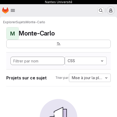
Nantes Université
Page d'accueil
Passer au contenu principal
M
Explorer
Sujets
Monte-Carlo
Monte-Carlo
M
CSS
Projets sur ce sujet
Mise à jour la plus ancien
Trier par: