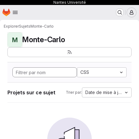
Nantes Université
Page d'accueil
Passer au contenu principal
M
Explorer
Sujets
Monte-Carlo
Monte-Carlo
M
CSS
Projets sur ce sujet
Date de mise à jour
Trier par: