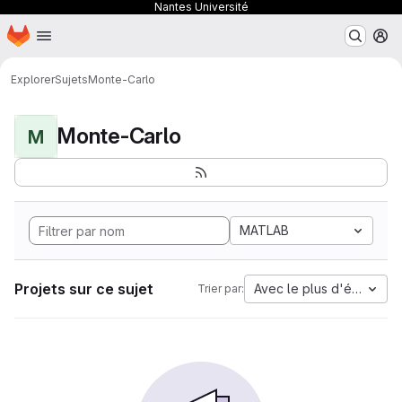
Nantes Université
Page d'accueil
Passer au contenu principal
M
Explorer
Sujets
Monte-Carlo
Monte-Carlo
M
MATLAB
Projets sur ce sujet
Avec le plus d'étoiles
Trier par: