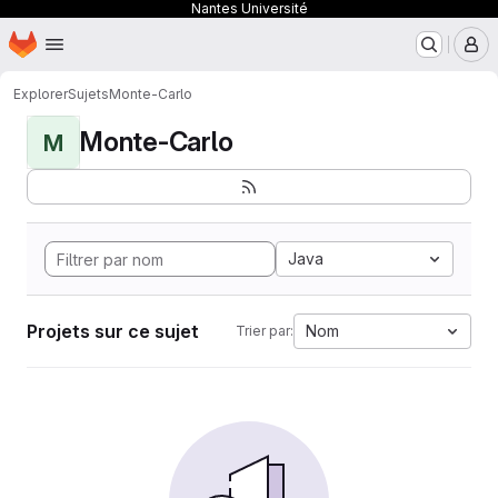
Nantes Université
Page d'accueil
Passer au contenu principal
M
Explorer
Sujets
Monte-Carlo
Monte-Carlo
M
Java
Projets sur ce sujet
Nom
Trier par: