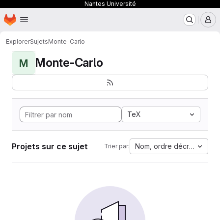
Nantes Université
Page d'accueil
Passer au contenu principal
M
Explorer
Sujets
Monte-Carlo
Monte-Carlo
M
TeX
Projets sur ce sujet
Nom, ordre décroissant
Trier par: