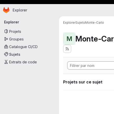
Page d'accueil
Passer au contenu principal
Explorer
Navigation principale
Explorer
Explorer
Sujets
Monte-Carlo
Projets
Monte-Car
M
Groupes
Catalogue CI/CD
Sujets
Extraits de code
Projets sur ce sujet