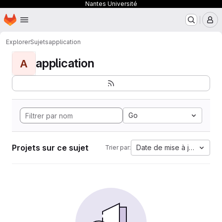
Nantes Université
Page d'accueil
Passer au contenu principal
M
Explorer
Sujets
application
application
A
Go
Projets sur ce sujet
Date de mise à jour
Trier par: