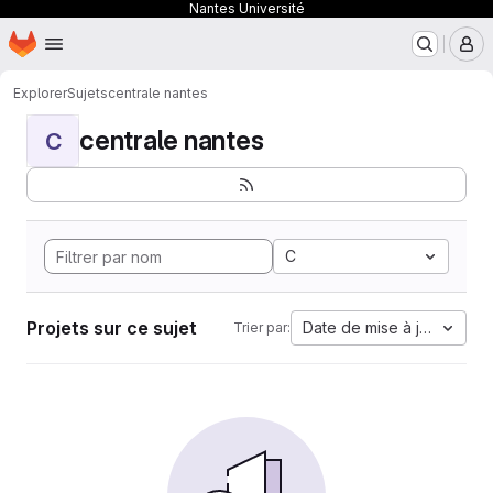
Nantes Université
Page d'accueil
Passer au contenu principal
M
Explorer
Sujets
centrale nantes
centrale nantes
C
C
Projets sur ce sujet
Date de mise à jour
Trier par: