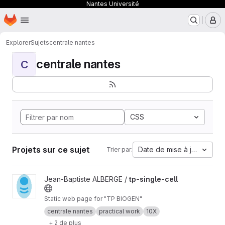
Nantes Université
Page d'accueil
Passer au contenu principal
M
Explorer
Sujets
centrale nantes
centrale nantes
C
CSS
Projets sur ce sujet
Date de mise à jour
Trier par:
Afficher le projet tp-single-cell
Jean-Baptiste ALBERGE /
tp-single-cell
Static web page for "TP BIOGEN"
centrale nantes
practical work
10X
+ 2 de plus