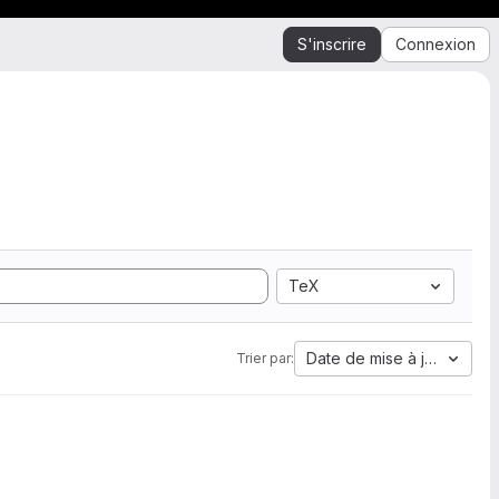
S'inscrire
Connexion
TeX
Date de mise à jour
Trier par: