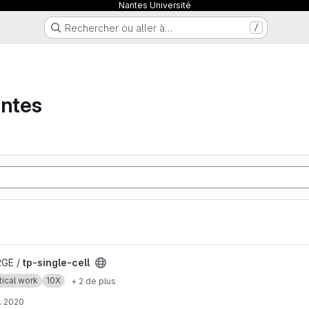
Nantes Université
Rechercher ou aller à…
/
antes
l
RGE /
tp-single-cell
tical work
10X
+ 2 de plus
. 2020