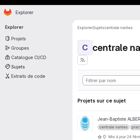
Page d'accueil
Passer au contenu principal
Explorer
Navigation principale
Explorer
Explorer
Sujets
centrale nantes
Projets
centrale n
C
Groupes
Catalogue CI/CD
Sujets
Extraits de code
Projets sur ce sujet
Afficher le projet tp-single-cel
Jean-Baptiste ALBE
centrale nantes
prac
0
Mis à jour
24 févr