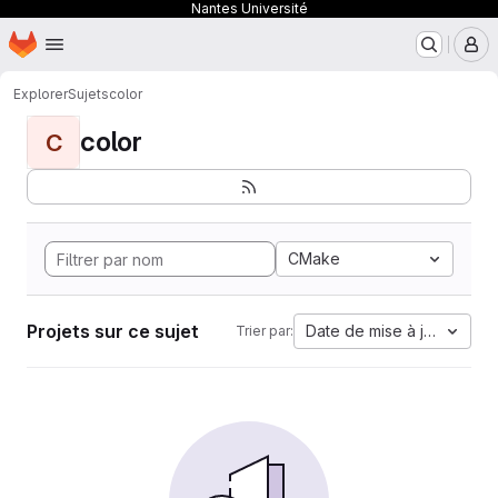
Nantes Université
Page d'accueil
Passer au contenu principal
M
Explorer
Sujets
color
color
C
CMake
Projets sur ce sujet
Date de mise à jour
Trier par: