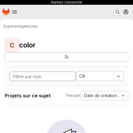
Nantes Université
Page d'accueil
Passer au contenu principal
M
Explorer
Sujets
color
color
C
C#
Projets sur ce sujet
Date de création la plus
Trier par: