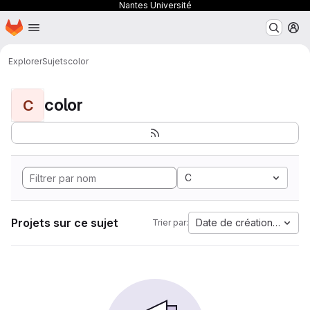
Nantes Université
Page d'accueil
Passer au contenu principal
M
Explorer
Sujets
color
color
C
C
Projets sur ce sujet
Date de création la plus
Trier par: