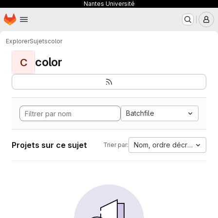
Nantes Université
Page d'accueil
Passer au contenu principal
M
Explorer
Sujets
color
color
C
Batchfile
Projets sur ce sujet
Nom, ordre décroissant
Trier par: