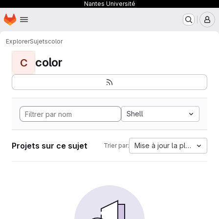
Nantes Université
Page d'accueil
Passer au contenu principal
M
Explorer
Sujets
color
color
C
Shell
Projets sur ce sujet
Mise à jour la plus ancien
Trier par: