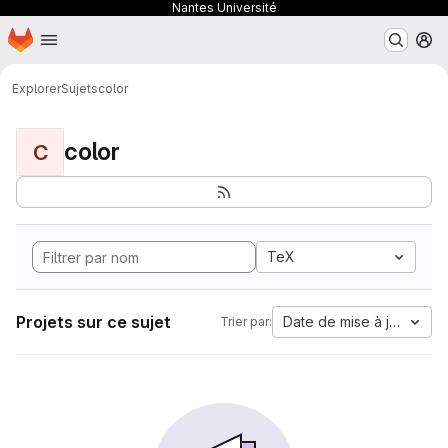
Nantes Université
Page d'accueil
Passer au contenu principal
M
Explorer
Sujets
color
color
C
TeX
Projets sur ce sujet
Date de mise à jour
Trier par: