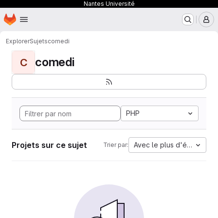
Nantes Université
Page d'accueil
Passer au contenu principal
M
Explorer
Sujets
comedi
comedi
C
PHP
Projets sur ce sujet
Avec le plus d'étoiles
Trier par: