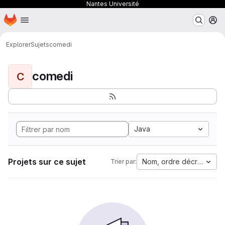
Nantes Université
Page d'accueil
Passer au contenu principal
M
Explorer
Sujets
comedi
comedi
C
Java
Projets sur ce sujet
Nom, ordre décroissant
Trier par: