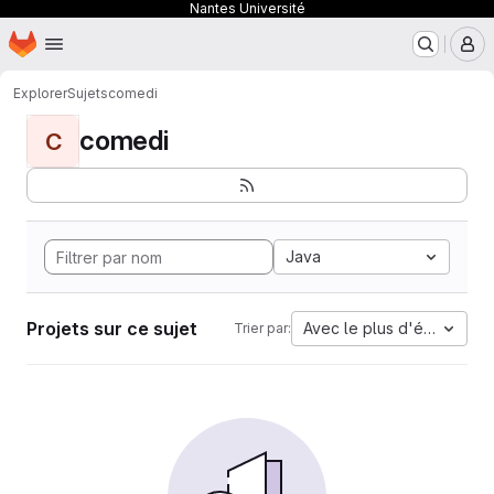
Nantes Université
Page d'accueil
Passer au contenu principal
M
Explorer
Sujets
comedi
comedi
C
Java
Projets sur ce sujet
Avec le plus d'étoiles
Trier par: