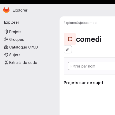
Page d'accueil
Passer au contenu principal
Explorer
Navigation principale
Explorer
Explorer
Sujets
comedi
Projets
comedi
C
Groupes
Catalogue CI/CD
Sujets
Extraits de code
Projets sur ce sujet