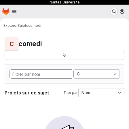
Nantes Université
Page d'accueil
Passer au contenu principal
M
Explorer
Sujets
comedi
comedi
C
C
Projets sur ce sujet
Nom
Trier par: