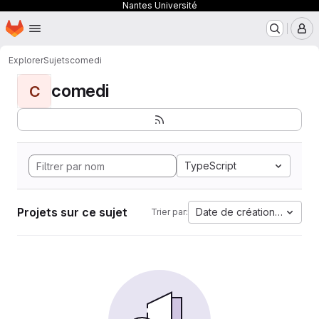
Nantes Université
Page d'accueil
Passer au contenu principal
M
Explorer
Sujets
comedi
comedi
C
TypeScript
Projets sur ce sujet
Date de création la plus 
Trier par: