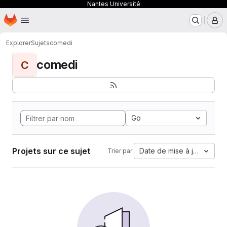
Nantes Université
Page d'accueil
Passer au contenu principal
M
Explorer
Sujets
comedi
comedi
C
Go
Projets sur ce sujet
Date de mise à jour
Trier par: