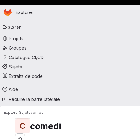
Page d'accueil
Passer au contenu principal
Explorer
Navigation principale
Explorer
Projets
Groupes
Catalogue CI/CD
Sujets
Extraits de code
Aide
Réduire la barre latérale
Explorer
Sujets
comedi
comedi
C