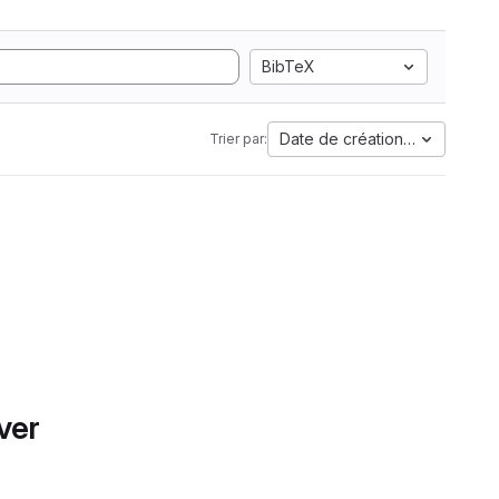
BibTeX
Date de création la plus anci
Trier par:
ver