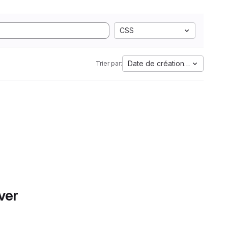
CSS
Date de création la plus anci
Trier par:
ver