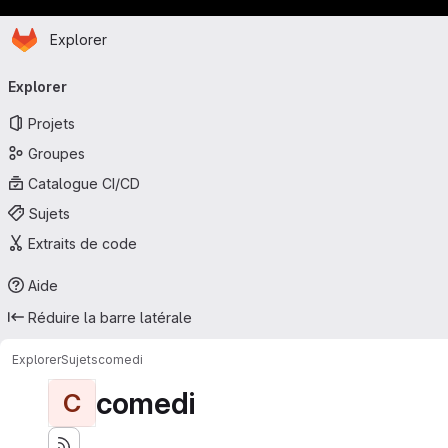
Page d'accueil
Passer au contenu principal
Explorer
Navigation principale
Explorer
Projets
Groupes
Catalogue CI/CD
Sujets
Extraits de code
Aide
Réduire la barre latérale
Explorer
Sujets
comedi
comedi
C