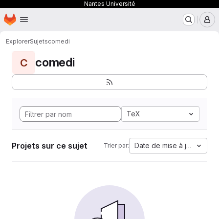
Nantes Université
Page d'accueil
Passer au contenu principal
M
Explorer
Sujets
comedi
comedi
C
TeX
Projets sur ce sujet
Date de mise à jour
Trier par: