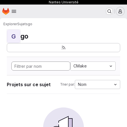
Nantes Université
Page d'accueil
Passer au contenu principal
M
Explorer
Sujets
go
go
G
CMake
Projets sur ce sujet
Nom
Trier par: