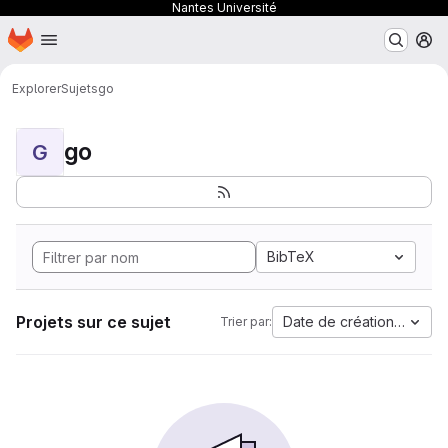
Nantes Université
Page d'accueil
Passer au contenu principal
M
Explorer
Sujets
go
go
G
BibTeX
Projets sur ce sujet
Date de création la plus
Trier par: