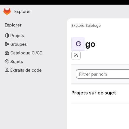
Page d'accueil
Passer au contenu principal
Explorer
Navigation principale
Explorer
Explorer
Sujets
go
Projets
go
G
Groupes
Catalogue CI/CD
Sujets
Extraits de code
Projets sur ce sujet