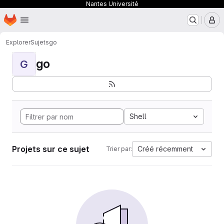
Nantes Université
Page d'accueil
Passer au contenu principal
M
Explorer
Sujets
go
go
G
Shell
Projets sur ce sujet
Créé récemment
Trier par: