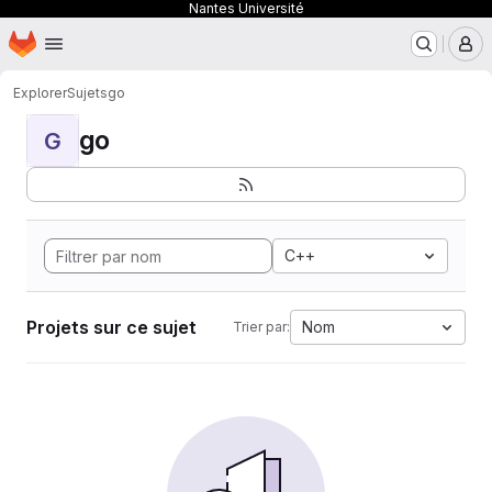
Nantes Université
Page d'accueil
Passer au contenu principal
M
Explorer
Sujets
go
go
G
C++
Projets sur ce sujet
Nom
Trier par: