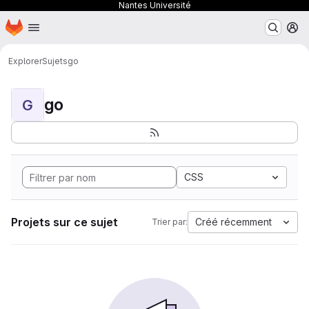
Nantes Université
Page d'accueil
Passer au contenu principal
M
Explorer
Sujets
go
go
G
CSS
Projets sur ce sujet
Créé récemment
Trier par: