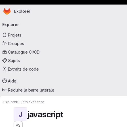
Page d'accueil
Passer au contenu principal
Explorer
Navigation principale
Explorer
Projets
Groupes
Catalogue CI/CD
Sujets
Extraits de code
Aide
Réduire la barre latérale
Explorer
Sujets
javascript
javascript
J