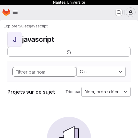
Nantes Université
Page d'accueil
Passer au contenu principal
M
Explorer
Sujets
javascript
javascript
J
C++
Projets sur ce sujet
Nom, ordre décroissant
Trier par: