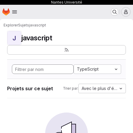
Nantes Université
Page d'accueil
Passer au contenu principal
M
Explorer
Sujets
javascript
javascript
J
TypeScript
Projets sur ce sujet
Avec le plus d'étoiles
Trier par: