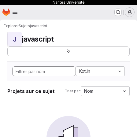
Nantes Université
Page d'accueil
Passer au contenu principal
M
Explorer
Sujets
javascript
javascript
J
Kotlin
Projets sur ce sujet
Nom
Trier par: