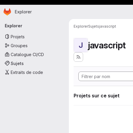
Page d'accueil
Passer au contenu principal
Explorer
Navigation principale
Explorer
Explorer
Sujets
javascript
Projets
javascript
J
Groupes
Catalogue CI/CD
Sujets
Extraits de code
Projets sur ce sujet