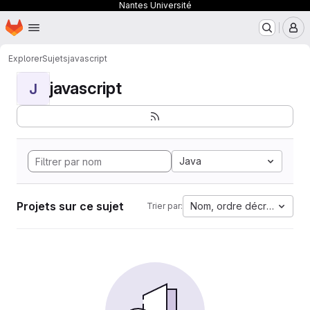
Nantes Université
Page d'accueil
Passer au contenu principal
M
Explorer
Sujets
javascript
javascript
J
Java
Projets sur ce sujet
Nom, ordre décroissant
Trier par: