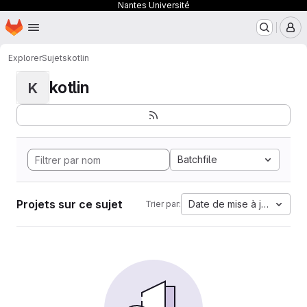
Nantes Université
Page d'accueil
Passer au contenu principal
M
Explorer
Sujets
kotlin
kotlin
K
Batchfile
Projets sur ce sujet
Date de mise à jour
Trier par: