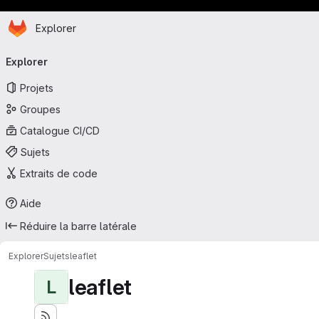
Page d'accueil
Passer au contenu principal
Explorer
Navigation principale
Explorer
Projets
Groupes
Catalogue CI/CD
Sujets
Extraits de code
Aide
Réduire la barre latérale
Explorer
Sujets
leaflet
leaflet
L