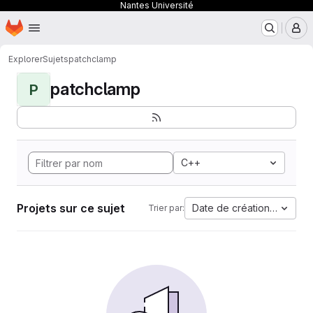
Nantes Université
Page d'accueil
Passer au contenu principal
M
Explorer
Sujets
patchclamp
patchclamp
P
C++
Projets sur ce sujet
Date de création la plus 
Trier par: