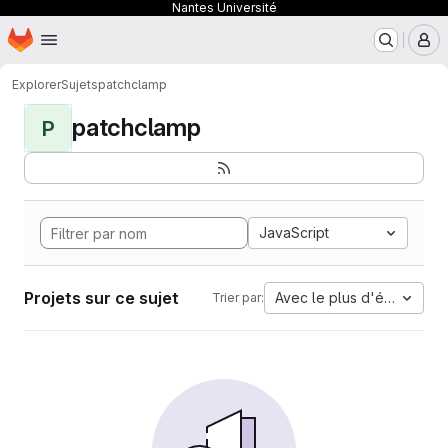
Nantes Université
Page d'accueil
Passer au contenu principal
M
Explorer
Sujets
patchclamp
patchclamp
P
JavaScript
Projets sur ce sujet
Avec le plus d'étoiles
Trier par: