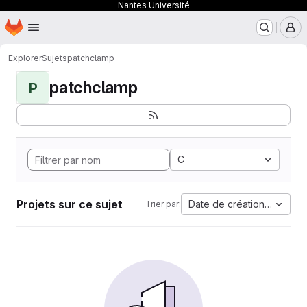
Nantes Université
Page d'accueil
Passer au contenu principal
M
Explorer
Sujets
patchclamp
patchclamp
P
C
Projets sur ce sujet
Date de création la plus 
Trier par: