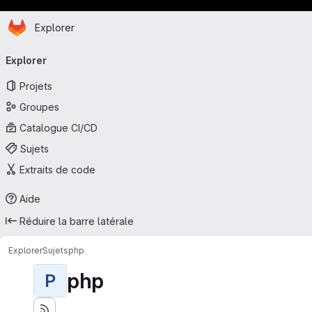
Page d'accueil
Passer au contenu principal
Explorer
Navigation principale
Explorer
Projets
Groupes
Catalogue CI/CD
Sujets
Extraits de code
Aide
Réduire la barre latérale
Explorer
Sujets
php
php
P