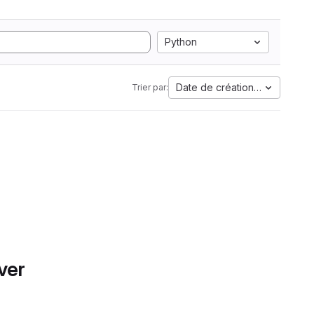
Python
Date de création la plus anci
Trier par:
ver